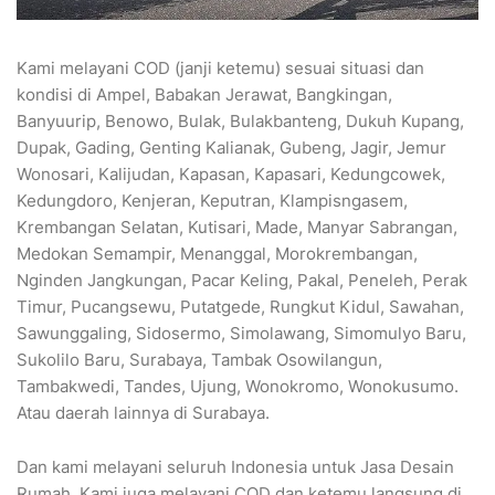
Kami melayani COD (janji ketemu) sesuai situasi dan
kondisi di Ampel, Babakan Jerawat, Bangkingan,
Banyuurip, Benowo, Bulak, Bulakbanteng, Dukuh Kupang,
Dupak, Gading, Genting Kalianak, Gubeng, Jagir, Jemur
Wonosari, Kalijudan, Kapasan, Kapasari, Kedungcowek,
Kedungdoro, Kenjeran, Keputran, Klampisngasem,
Krembangan Selatan, Kutisari, Made, Manyar Sabrangan,
Medokan Semampir, Menanggal, Morokrembangan,
Nginden Jangkungan, Pacar Keling, Pakal, Peneleh, Perak
Timur, Pucangsewu, Putatgede, Rungkut Kidul, Sawahan,
Sawunggaling, Sidosermo, Simolawang, Simomulyo Baru,
Sukolilo Baru, Surabaya, Tambak Osowilangun,
Tambakwedi, Tandes, Ujung, Wonokromo, Wonokusumo.
Atau daerah lainnya di Surabaya.
Dan kami melayani seluruh Indonesia untuk Jasa Desain
Rumah. Kami juga melayani COD dan ketemu langsung di