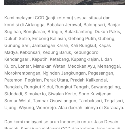
Kami melayani COD (janji ketemu) sesuai situasi dan
kondisi di Airlangga, Babakan Jerawat, Balongsari, Banjar
Sugihan, Bongkaran, Bringin, Bulakbanteng, Dukuh Pakis,
Dukuh Setro, Embong Kaliasin, Gebang Putih, Gubeng,
Gunung Sari, Jambangan Karah, Kali Rungkut, Kapas
Madya, Kebonsari, Kedung Baruk, Kedungdoro,
Kendangsari, Keputih, Ketabang, Kupangkrajan, Lidah
Kulon, Lontar, Manukan Wetan, Medokan Ayu, Menanggal,
Morokrembangan, Nginden Jangkungan, Pagesangan,
Patemon, Pegirian, Perak Utara, Pradah Kalikendal,
Rangkah, Rungkut Kidul, Rungkut Tengah, Sawunggaling,
Sidodadi, Simokerto, Siwalan Kerto, Sono Kuwijenan,
Sumur Welut, Tambak Osowilangun, Tambaksari, Tegalsari,
Ujung, Wiyung, Wonorejo. Atau daerah lainnya di Surabaya.
Dan kami melayani seluruh Indonesia untuk Jasa Desain
Rumah. Kami juga melayani COD dan ketemu langsung di