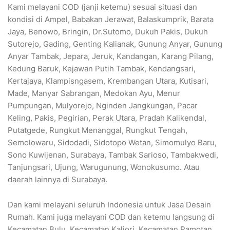
Kami melayani COD (janji ketemu) sesuai situasi dan
kondisi di Ampel, Babakan Jerawat, Balaskumprik, Barata
Jaya, Benowo, Bringin, Dr.Sutomo, Dukuh Pakis, Dukuh
Sutorejo, Gading, Genting Kalianak, Gunung Anyar, Gunung
Anyar Tambak, Jepara, Jeruk, Kandangan, Karang Pilang,
Kedung Baruk, Kejawan Putih Tambak, Kendangsari,
Kertajaya, Klampisngasem, Krembangan Utara, Kutisari,
Made, Manyar Sabrangan, Medokan Ayu, Menur
Pumpungan, Mulyorejo, Nginden Jangkungan, Pacar
Keling, Pakis, Pegirian, Perak Utara, Pradah Kalikendal,
Putatgede, Rungkut Menanggal, Rungkut Tengah,
Semolowaru, Sidodadi, Sidotopo Wetan, Simomulyo Baru,
Sono Kuwijenan, Surabaya, Tambak Sarioso, Tambakwedi,
Tanjungsari, Ujung, Warugunung, Wonokusumo. Atau
daerah lainnya di Surabaya.
Dan kami melayani seluruh Indonesia untuk Jasa Desain
Rumah. Kami juga melayani COD dan ketemu langsung di
Kecamatan Bulu, Kecamatan Kaliori, Kecamatan Pamotan,