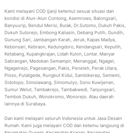
Kami melayani COD (janji ketemu) sesuai situasi dan
kondisi di Alun-Alun Contong, Asemrowo, Balongsari,
Banyuurip, Bendul Merisi, Bulak, Dr.Sutomo, Dukuh Pakis,
Dukuh Sutorejo, Embong Kaliasin, Gebang Putih, Gundih,
Gunung Sari, Jambangan Karah, Jeruk, Kapas Madya,
Kebonsari, Kebraon, Kedungdoro, Kendangsari, Keputih,
Ketabang, Kupangkrajan, Lidah Kulon, Lontar, Manyar
Sabrangan, Medokan Semampir, Menanggal, Ngagel,
Ngagelrejo, Pagesangan, Pakis, Peneleh, Perak Utara,
Ploso, Putatgede, Rungkut Kidul, Sambikerep, Sememi,
Sidotopo, Simolawang, Simomulyo, Sono Kuwijenan,
Sumur Welut, Tambakrejo, Tambakwedi, Tanjungsari,
Tembok Dukuh, Wonokromo, Wonorejo. Atau daerah
lainnya di Surabaya.
Dan kami melayani seluruh Indonesia untuk Jasa Desain
Rumah. Kami juga melayani COD dan ketemu langsung di
Kecamatan Gunem, Kecamatan Kragan, Kecamatan