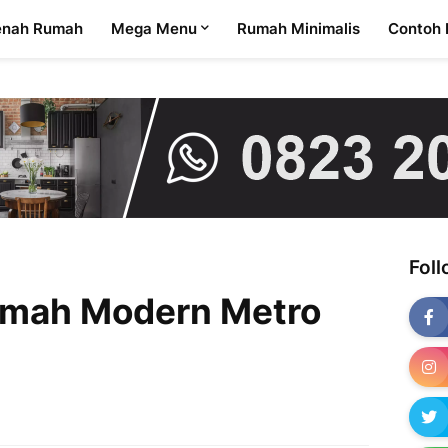
enah Rumah
Mega Menu
Rumah Minimalis
Contoh 
Fol
umah Modern Metro