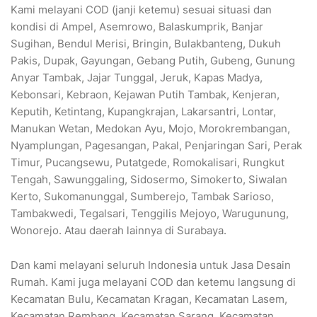
Kami melayani COD (janji ketemu) sesuai situasi dan
kondisi di Ampel, Asemrowo, Balaskumprik, Banjar
Sugihan, Bendul Merisi, Bringin, Bulakbanteng, Dukuh
Pakis, Dupak, Gayungan, Gebang Putih, Gubeng, Gunung
Anyar Tambak, Jajar Tunggal, Jeruk, Kapas Madya,
Kebonsari, Kebraon, Kejawan Putih Tambak, Kenjeran,
Keputih, Ketintang, Kupangkrajan, Lakarsantri, Lontar,
Manukan Wetan, Medokan Ayu, Mojo, Morokrembangan,
Nyamplungan, Pagesangan, Pakal, Penjaringan Sari, Perak
Timur, Pucangsewu, Putatgede, Romokalisari, Rungkut
Tengah, Sawunggaling, Sidosermo, Simokerto, Siwalan
Kerto, Sukomanunggal, Sumberejo, Tambak Sarioso,
Tambakwedi, Tegalsari, Tenggilis Mejoyo, Warugunung,
Wonorejo. Atau daerah lainnya di Surabaya.
Dan kami melayani seluruh Indonesia untuk Jasa Desain
Rumah. Kami juga melayani COD dan ketemu langsung di
Kecamatan Bulu, Kecamatan Kragan, Kecamatan Lasem,
Kecamatan Rembang, Kecamatan Sarang, Kecamatan