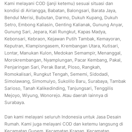
Kami melayani COD (janji ketemu) sesuai situasi dan
kondisi di Airlangga, Babatan, Balongsari, Barata Jaya,
Bendul Merisi, Bubutan, Darmo, Dukuh Kupang, Dukuh
Setro, Embong Kaliasin, Genting Kalianak, Gunung Anyar,
Gunung Sari, Jepara, Kali Rungkut, Kapas Madya,
Kebonsari, Kebraon, Kejawan Putih Tambak, Kemayoran,
Keputran, Klampisngasem, Krembangan Utara, Kutisari,
Lontar, Manukan Kulon, Medokan Semampir, Menanggal,
Morokrembangan, Nyamplungan, Pacar Kembang, Pakal,
Penjaringan Sari, Perak Barat, Ploso, Rangkah,
Romokalisari, Rungkut Tengah, Sememi, Sidodadi,
Simolawang, Simomulyo, Sukolilo Baru, Surabaya, Tambak
Sarioso, Tanah Kalikedinding, Tanjungsari, Tenggilis
Mejoyo, Wiyung, Wonorejo. Atau daerah lainnya di
Surabaya.
Dan kami melayani seluruh Indonesia untuk Jasa Desain
Rumah. Kami juga melayani COD dan ketemu langsung di
Kecamatan Gunem, Kecamatan Kragan, Kecamatan