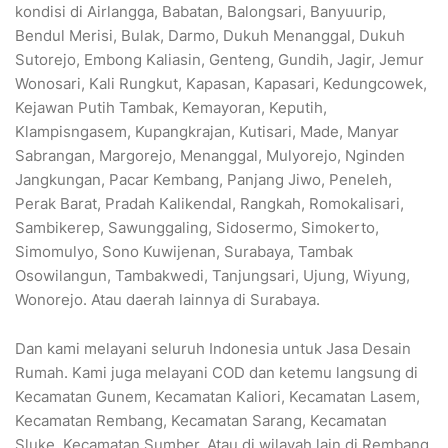
kondisi di Airlangga, Babatan, Balongsari, Banyuurip,
Bendul Merisi, Bulak, Darmo, Dukuh Menanggal, Dukuh
Sutorejo, Embong Kaliasin, Genteng, Gundih, Jagir, Jemur
Wonosari, Kali Rungkut, Kapasan, Kapasari, Kedungcowek,
Kejawan Putih Tambak, Kemayoran, Keputih,
Klampisngasem, Kupangkrajan, Kutisari, Made, Manyar
Sabrangan, Margorejo, Menanggal, Mulyorejo, Nginden
Jangkungan, Pacar Kembang, Panjang Jiwo, Peneleh,
Perak Barat, Pradah Kalikendal, Rangkah, Romokalisari,
Sambikerep, Sawunggaling, Sidosermo, Simokerto,
Simomulyo, Sono Kuwijenan, Surabaya, Tambak
Osowilangun, Tambakwedi, Tanjungsari, Ujung, Wiyung,
Wonorejo. Atau daerah lainnya di Surabaya.
Dan kami melayani seluruh Indonesia untuk Jasa Desain
Rumah. Kami juga melayani COD dan ketemu langsung di
Kecamatan Gunem, Kecamatan Kaliori, Kecamatan Lasem,
Kecamatan Rembang, Kecamatan Sarang, Kecamatan
Sluke, Kecamatan Sumber. Atau di wilayah lain di Rembang