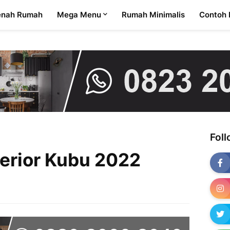
enah Rumah
Mega Menu
Rumah Minimalis
Contoh 
Fol
terior Kubu 2022