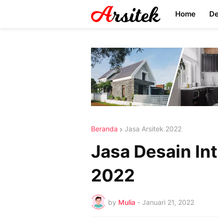
Home
D
Beranda
Jasa Arsitek 2022
Jasa Desain In
2022
by
Mulia
-
Januari 21, 2022