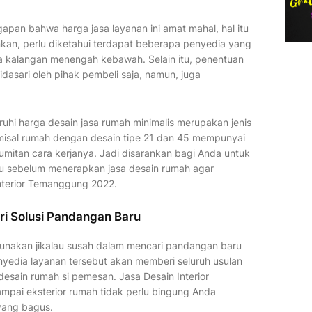
pan bahwa harga jasa layanan ini amat mahal, hal itu
kan, perlu diketahui terdapat beberapa penyedia yang
 kalangan menengah kebawah. Selain itu, penentuan
dasari oleh pihak pembeli saja, namun, juga
uhi harga desain jasa rumah minimalis merupakan jenis
emisal rumah dengan desain tipe 21 dan 45 mempunyai
umitan cara kerjanya. Jadi disarankan bagi Anda untuk
u sebelum menerapkan jasa desain rumah agar
nterior Temanggung 2022.
i Solusi Pandangan Baru
unakan jikalau susah dalam mencari pandangan baru
nyedia layanan tersebut akan memberi seluruh usulan
desain rumah si pemesan. Jasa Desain Interior
ampai eksterior rumah tidak perlu bingung Anda
 yang bagus.