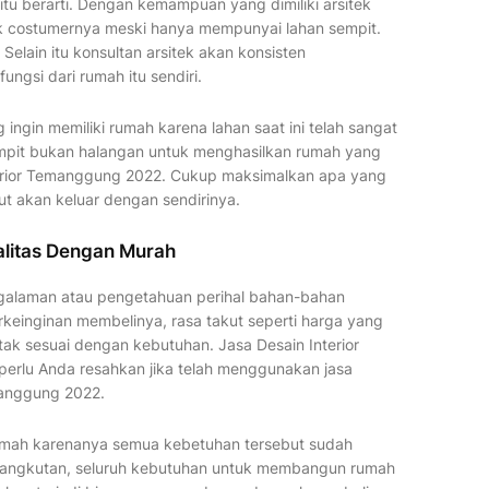
itu berarti. Dengan kemampuan yang dimiliki arsitek
k costumernya meski hanya mempunyai lahan sempit.
elain itu konsultan arsitek akan konsisten
gsi dari rumah itu sendiri.
ingin memiliki rumah karena lahan saat ini telah sangat
sempit bukan halangan untuk menghasilkan rumah yang
erior Temanggung 2022. Cukup maksimalkan apa yang
but akan keluar dengan sendirinya.
alitas Dengan Murah
alaman atau pengetahuan perihal bahan-bahan
rkeinginan membelinya, rasa takut seperti harga yang
 tak sesuai dengan kebutuhan. Jasa Desain Interior
perlu Anda resahkan jika telah menggunakan jasa
manggung 2022.
umah karenanya semua kebetuhan tersebut sudah
rsangkutan, seluruh kebutuhan untuk membangun rumah