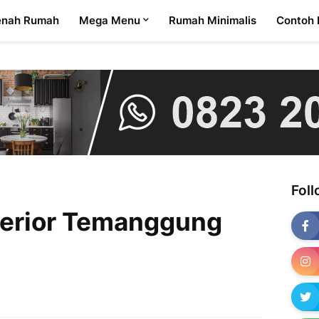
enah Rumah
Mega Menu
Rumah Minimalis
Contoh 
Fol
terior Temanggung