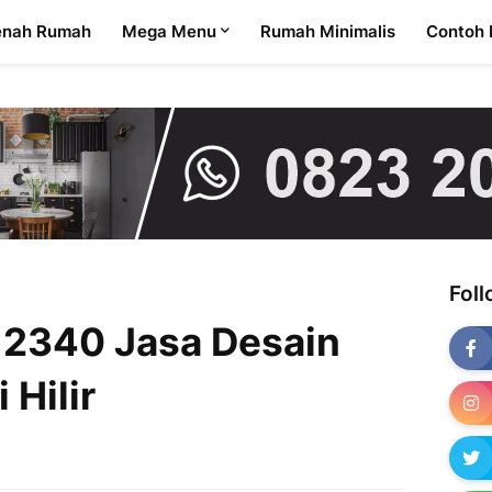
enah Rumah
Mega Menu
Rumah Minimalis
Contoh 
Fol
2340 Jasa Desain
 Hilir