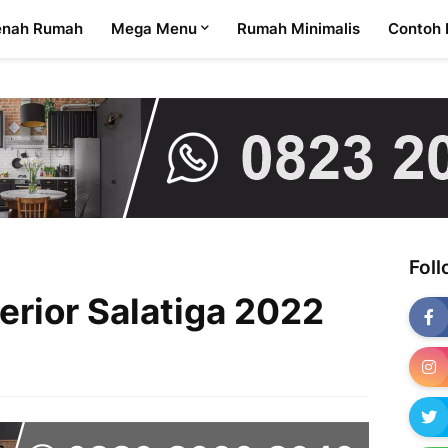
enah Rumah
Mega Menu
Rumah Minimalis
Contoh 
Fol
erior Salatiga 2022